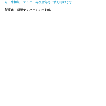
録・車検証、ナンバー再交付等もご依頼頂けます
新座市（所沢ナンバー）の自動車
・住所・氏名・使用の本拠を変更したとき
・自動車を譲渡や譲受したとき
・中古車を販売したとき
・自動車車検証を紛失したとき
・ナンバーが破損、汚れてしまって使用できないとき
当事務所では各種自動車登録業務を行っております。
お気軽にお問い合わせ下さい。
車庫証明・各警察署料金表
【車庫証明代行費用】※警察署に納める手数料２１０
０円別途必要
・所沢警察署
４，９５０円（税込）
※軽自動車車庫証明届出は３，８５０円（税込）
・狭山、東村山警察署
６，６００円（税込）
※軽自動車車庫証明届出は４，９５０円（税込）