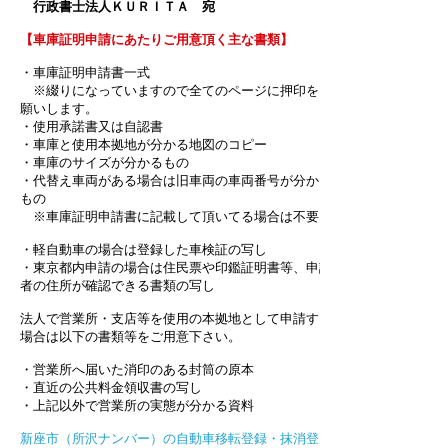
行政書士法人ＫＵＲＩＴＡ 宛
【車庫証明申請にあたりご用意頂く主な書類】
・車庫証明申請書一式
※綴りになっていますので全てのページに押印をお
願いします。
・使用承諾書又は自認書
・車庫と使用本拠地が分かる地図のコピー
・車庫のサイズが分かるもの
・代替え車両がある場合は旧車両の車両番号が分かる
もの
※車庫証明申請書に記載して頂いてる場合は不要
・軽自動車の場合は登録した車検証の写し
・東京都内申請の場合は住民票や印鑑証明書等、申請
者の住所が確認できる書類の写し
法人で営業所・支店等を使用の本拠地として申請する
場合は以下の書類等をご用意下さい。
・営業所へ届いた消印のある封筒の原本
・直近の公共料金領収書の写し
・上記以外で営業所の実態が分かる資料
新座市（所沢ナンバー）の自動車移転登録・抹消登