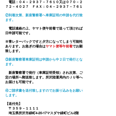
電話：０４－２９３７－７６１０又は０７０－２６
７２－４０２７ ＦＡＸ：０４－２９３７－７６１１
②到着次第、新座警察署へ車庫証明の申請を代行致し
ます。
電話連絡の上、ヤマト便午前着で送って頂ければ当
日申請可能です。
※青レターパックですと夕方になってしまう可能性が
あります。お急ぎの場合は
ヤマト便等午前着
でお願い
致します。
③新座警察署車庫証明は申請から中２日で発行となり
ます。
新座警察署で発行（車庫証明受領）され次第、ご指
定の場所へ郵送致します。所沢陸運局内のＪＵ等への
お届けも可能です。
④ご請求書を送付致しますのでお振り込みをお願い致
します。
【送付先】
〒３５９－１１１１
埼玉県所沢市緑町4-20-17マスダヤ緑町ビル2階